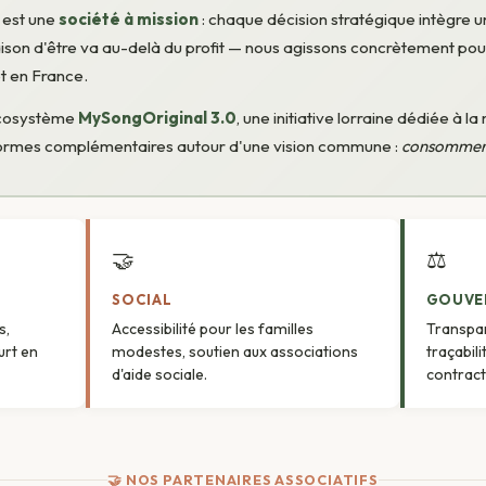
 est une
société à mission
: chaque décision stratégique intègre un
son d'être va au-delà du profit — nous agissons concrètement pour 
t en France.
'écosystème
MySongOriginal 3.0
, une initiative lorraine dédiée à la
formes complémentaires autour d'une vision commune :
consommer 
🤝
⚖️
SOCIAL
GOUVE
s,
Accessibilité pour les familles
Transpa
urt en
modestes, soutien aux associations
traçabil
d'aide sociale.
contract
🤝 NOS PARTENAIRES ASSOCIATIFS