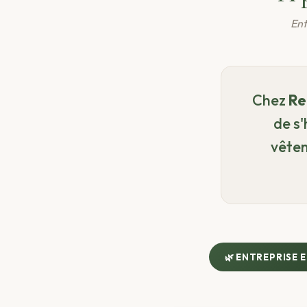
Ent
Chez
Re
de s'
vêtem
🌿 ENTREPRISE 