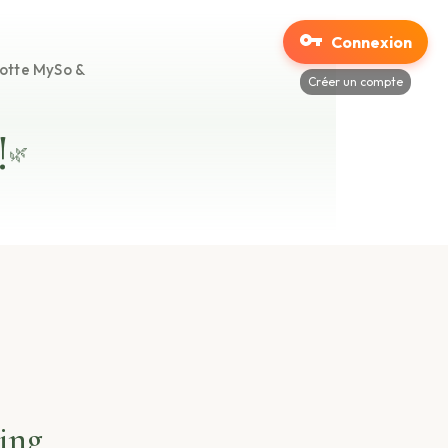
Connexion
notte MySo &
Créer un compte
!
🌿
ing