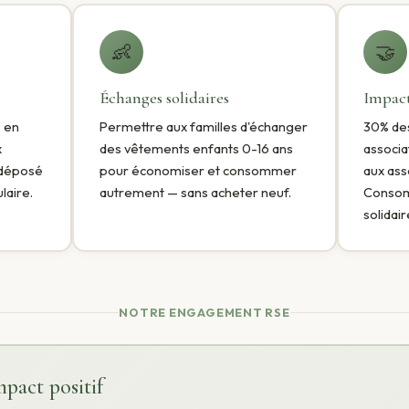
👶
🤝
Échanges solidaires
Impact
s en
Permettre aux familles d'échanger
30% des
x
des vêtements enfants 0-16 ans
associa
 déposé
pour économiser et consommer
aux ass
laire.
autrement — sans acheter neuf.
Consom
solidair
NOTRE ENGAGEMENT RSE
mpact positif