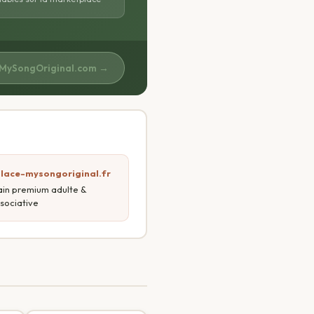
 MySongOriginal.com →
place-mysongoriginal.fr
in premium adulte &
sociative