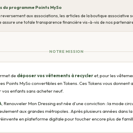
lus du programme Points MySo
du reversement aux associations, les articles de la boutique associative 
le assure une totale transparence financière vis-à-vis de nos partenaire
NOTRE MISSION
ermet de
déposer vos vêtements à recycler
et, pour les vêtemen
es Points MySo convertibles en Tokens. Ces Tokens vous donnent 
r vos enfants sans acheter neuf.
A
, Renouveler Mon Dressing est née d'une conviction : la mode circu
s seulement aux grandes métropoles. Après plusieurs années dans l
 réinvente en plateforme digitale pour toucher encore plus de famil