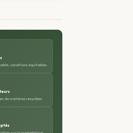
s
able, conditions équitables
teurs
ues de matières recyclées
eptés
lables sur la marketplace