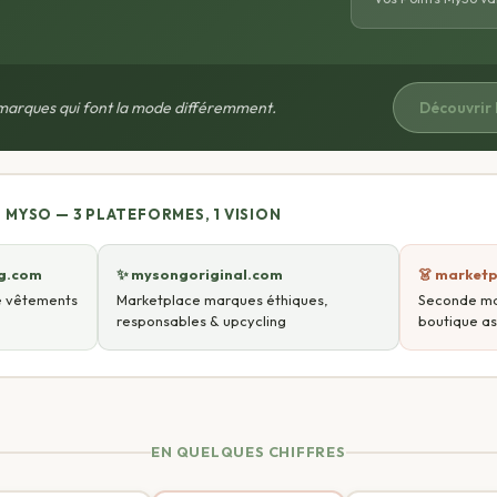
marques qui font la mode différemment.
Découvrir
MYSO — 3 PLATEFORMES, 1 VISION
ng.com
✨ mysongoriginal.com
👗 market
e vêtements
Marketplace marques éthiques,
Seconde ma
responsables & upcycling
boutique as
EN QUELQUES CHIFFRES