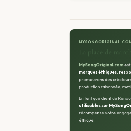
MYSONGORIGINAL.CO
La place de marc
MySongOriginal.com
est
marques éthiques, respo
promouvons des créateurs 
production raisonnée, matiè
En tant que client de Reno
utilisables sur MySongO
récompense votre engagem
éthique.