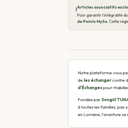
Articles associatifs exc
ℹ️
Pour garantir l'intégralité 
de Points MySo
. Cette règ
Notre plateforme vous p
de
les échanger
contre d
d'Échanges
pour rhabille
Fondée par
Songül TUN
à toutes les familles, pa
en Lorraine, l'aventure se