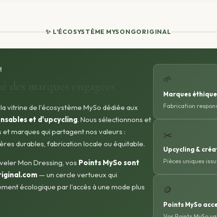
✨ L'ÉCOSYSTÈME MYSONGORIGINAL
M
🌱
hé des marques engagées
Marques éthique
Fabrication respons
 la vitrine de l'écosystème MySo dédiée aux
nsables et d'upcycling
. Nous sélectionnons et
et marques qui partagent nos valeurs :
✂️
res durables, fabrication locale ou équitable.
Upcycling & créa
Pièces uniques iss
uveler Mon Dressing, vos
Points MySo sont
riginal.com
— un cercle vertueux qui
ent écologique par l'accès à une mode plus
🪙
Points MySo acc
Vos Points MySo va