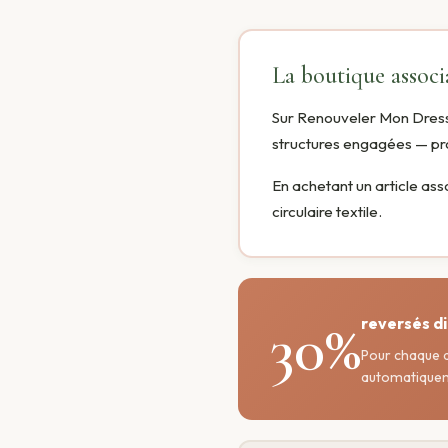
La boutique associ
Sur Renouveler Mon Dress
structures engagées — pro
En achetant un article ass
circulaire textile.
30%
reversés d
Pour chaque a
automatiquemen