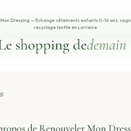
 Mon Dressing —
Échange vêtements enfants 0-16 ans
, cag
recyclage textile en Lorraine
Le shopping de
demain
ng
propos de Renouveler Mon Dress