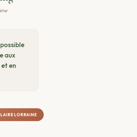
aine
 possible
ie aux
 et en
ULAIRE LORRAINE