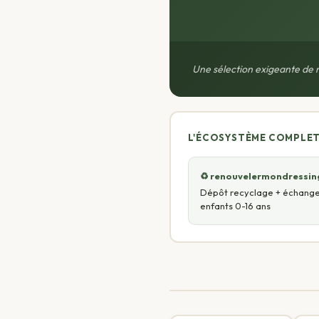
Une sélection exigeante de 
L'ÉCOSYSTÈME COMPLET 
♻️ renouvelermondressi
Dépôt recyclage + échang
enfants 0-16 ans