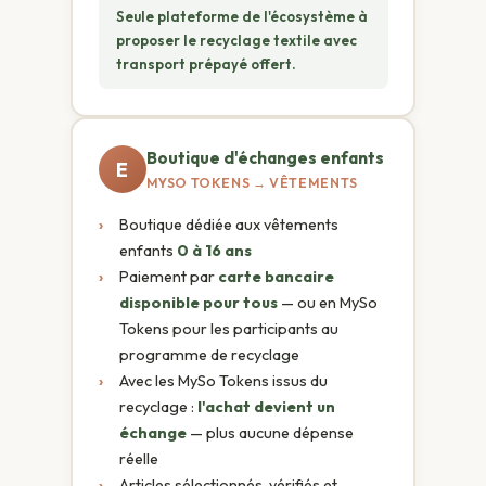
Seule plateforme de l'écosystème à
proposer le recyclage textile avec
transport prépayé offert.
Boutique d'échanges enfants
E
MYSO TOKENS → VÊTEMENTS
›
Boutique dédiée aux vêtements
enfants
0 à 16 ans
›
Paiement par
carte bancaire
disponible pour tous
— ou en MySo
Tokens pour les participants au
programme de recyclage
›
Avec les MySo Tokens issus du
recyclage :
l'achat devient un
échange
— plus aucune dépense
réelle
›
Articles sélectionnés, vérifiés et