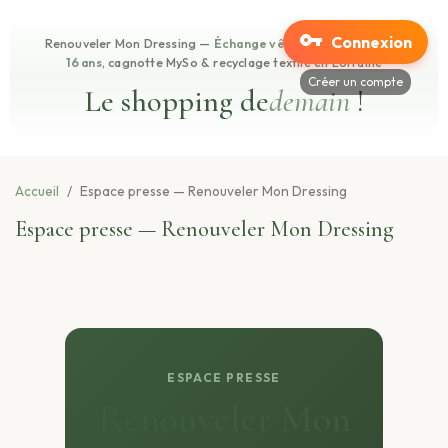
Connexion
Renouveler Mon Dressing —
Échange vêtements enfants 0-
16 ans
, cagnotte MySo & recyclage textile en Lorraine
Créer un compte
Le shopping de
demain
!
Accueil
Espace presse — Renouveler Mon Dressing
Espace presse — Renouveler Mon Dressing
ESPACE PRESSE
Renouveler Mon