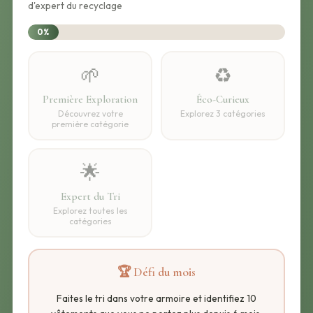
d'expert du recyclage
0%
🌱
♻️
Première Exploration
Éco-Curieux
Découvrez votre
Explorez 3 catégories
première catégorie
🌟
Expert du Tri
Explorez toutes les
catégories
🏆 Défi du mois
Faites le tri dans votre armoire et identifiez 10