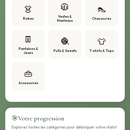
🧥
👗
👠
Vestes &
Robes
Chaussures
Manteaux
👖
🧶
👕
Pantalons &
Pulls & Sweats
T-shirts & Tops
Jeans
👜
Accessoires
🎯
Votre progression
Explorez toutes les catégories pour débloquer votre statut